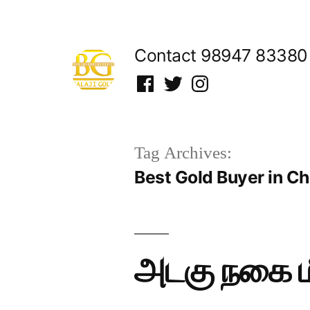
Skip
to
Contact 98947 83380
content
Facebook
Twitter
Instagram
Tag Archives:
Best Gold Buyer in C
அடகு நகை ம