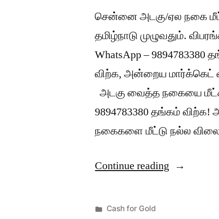
சென்னை அடகு/ஏல நகை மீட்
தமிழ்நாடு முழுவதும். விபர
WhatsApp – 9894783380 தங்
விற்க, அன்றைய மார்க்கெட
அடகு வைத்த நகையை மீட்க
9894783380 தங்கம் விற்க!
நகைகளை மீட்டு நல்ல விலைக
“அடகு
Continue reading
நகை
மீட்டு
Posted
Cash for Gold