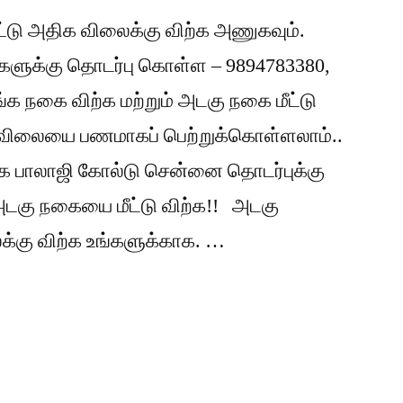
டு அதிக விலைக்கு விற்க அணுகவும்.
ங்களுக்கு தொடர்பு கொள்ள – 9894783380,
க நகை விற்க மற்றும் அடகு நகை மீட்டு
் விலையை பணமாகப் பெற்றுக்கொள்ளலாம்..
 பாலாஜி கோல்டு சென்னை தொடர்புக்கு
 அடகு நகையை மீட்டு விற்க!! அடகு
்கு விற்க உங்களுக்காக. …