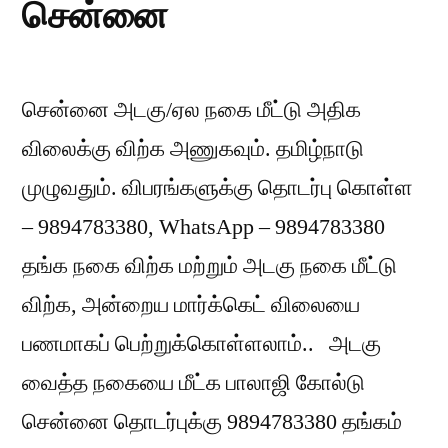
சென்னை
சென்னை அடகு/ஏல நகை மீட்டு அதிக
விலைக்கு விற்க அணுகவும். தமிழ்நாடு
முழுவதும். விபரங்களுக்கு தொடர்பு கொள்ள
– 9894783380, WhatsApp – 9894783380
தங்க நகை விற்க மற்றும் அடகு நகை மீட்டு
விற்க, அன்றைய மார்க்கெட் விலையை
பணமாகப் பெற்றுக்கொள்ளலாம்.. அடகு
வைத்த நகையை மீட்க பாலாஜி கோல்டு
சென்னை தொடர்புக்கு 9894783380 தங்கம்